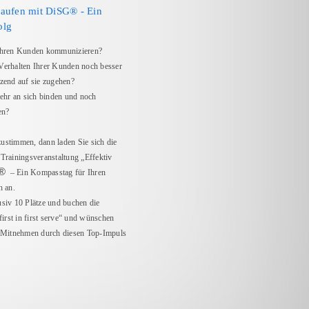
kaufen mit DiSG® - Ein
olg
 Ihren Kunden kommunizieren?
Verhalten Ihrer Kunden noch besser
tzend auf sie zugehen?
hr an sich binden und noch
en?
ustimmen, dann laden Sie sich die
Trainingsveranstaltung „Effektiv
®
– Ein Kompasstag für Ihren
h an.
usiv 10 Plätze und buchen die
rst in first serve“ und wünschen
m Mitnehmen durch diesen Top-Impuls